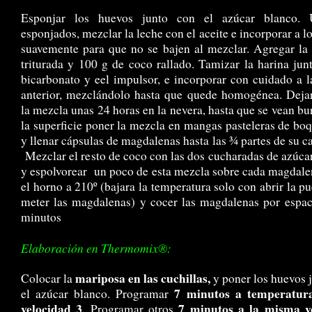
Esponjar los huevos junto con el azúcar blanco.
esponjados, mezclar la leche con el aceite e incorporar a l
suavemente para que no se bajen al mezclar. Agregar la
triturada y 100 g de coco rallado. Tamizar la harina jun
bicarbonato y eel impulsor, e incorporar con cuidado a 
anterior, mezclándolo hasta que quede homogénea. Deja
la mezcla unas 24 horas en la nevera, hasta que se vean bu
la superficie poner la mezcla en mangas pasteleras de boqu
y llenar cápsulas de magdalenas hasta las ¾ partes de su c
Mezclar el resto de coco con las dos cucharadas de azúc
y espolvorear un poco de esta mezcla sobre cada magdale
el horno a 210º (bajara la temperatura solo con abrir la pu
meter las magdalenas) y cocer las magdalenas por espa
minutos
Elaboración en Thermomix®:
mariposa en las cuchillas,
Colocar la
y poner los huevos 
7 minutos a temperatura
el azúcar blanco. Programar
velocidad 3
7 minutos a la misma v
. Programar otros