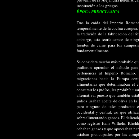
inspiración a los griegos.
ÉPOCA PREOCLÁSICA
Tras la caída del Imperio Roman
temporalmente de la cocina europea.
la tradición de la fabricación del f
embargo, esta teoría carece de ning
fuentes de carne para los campes
fundamentalmente.
Se considera mucho más probable que 
pudieron aprender el método para
pertenencia al Imperio Romano. 
migraciones hacia la Europa cent
alimentarias que determinaban el c
consumir los judíos, les prohibía us
alternativa, puesto que también est
judíos usaban aceite de oliva en la
pero ninguno de tales productos 
occidental y central, así que util
sobrealimentando gansos. El delicado
como registró Hans Wilhelm Kirchho
cebaban gansos y que apreciaban par
estaban preocupados por las compl