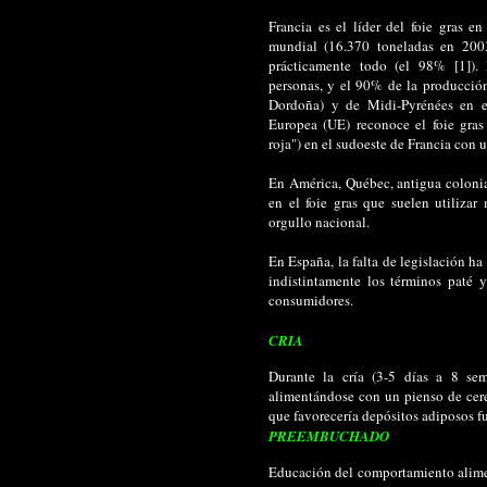
Francia es el líder del foie gras 
mundial (16.370 toneladas en 200
prácticamente todo (el 98% [1]).
personas, y el 90% de la producción
Dordoña) y de Midi-Pyrénées en e
Europea (UE) reconoce el foie gras
roja") en el sudoeste de Francia con
En América, Québec, antigua colonia
en el foie gras que suelen utiliza
orgullo nacional.
En España, la falta de legislación 
indistintamente los términos paté 
consumidores.
CRIA
Durante la cría (3-5 días a 8 sem
alimentándose con un pienso de cere
que favorecería depósitos adiposos f
PREEMBUCHADO
Educación del comportamiento alime