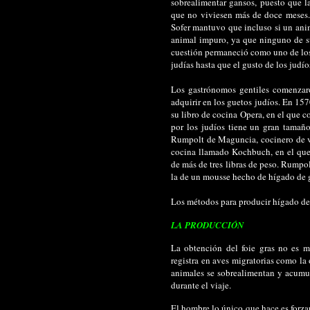
sobrealimentar gansos, puesto que la
que no viviesen más de doce meses.
Sofer mantuvo que incluso si un anim
animal impuro, ya que ninguno de su
cuestión permaneció como uno de los 
judías hasta que el gusto de los judí
Los gastrónomos gentiles comenzar
adquirir en los guetos judíos. En 15
su libro de cocina Opera, en el que 
por los judíos tiene un gran tamañ
Rumpolt de Maguncia, cocinero de v
cocina llamado Kochbuch, en el que
de más de tres libras de peso. Rumpol
la de un mousse hecho de hígado de 
Los métodos para producir hígado de 
LA PRODUCCIÓN
La obtención del foie gras no es m
registra en aves migratorias como la
animales se sobrealimentan y acumula
durante el viaje.
El hombre lo único que hace es forza