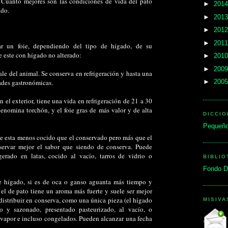
 Cuanto mejores son las condiciones de vida del pato
►
201
ido.
►
201
►
201
►
201
tar un foie, dependiendo del tipo de hígado, de su
e este con hígado no alterado:
►
201
►
200
ale del animal. Se conserva en refrigeración y hasta una
ades gastronómicas.
►
200
n el exterior, tiene una vida en refrigeración de 21 a 30
denomina torchón, y el foie gras de más valor y de alta
DICCIO
Pequeño
ue esta menos cocido que el conservado pero más que el
servar mejor el sabor que siendo de conserva. Puede
gerado en latas, cocido al vacío, tarros de vidrio o
BIBLIO
Fondo D
e hígado, si es de oca o ganso aguanta más tiempo y
 el de pato tiene un aroma más fuerte y suele ser mejor
 distribuir en conserva, como una única pieza (el hígado
MISIV
o y sazonado, presentado pasteurizado, al vacío, o
 vapor e incluso congelados. Pueden alcanzar una fecha