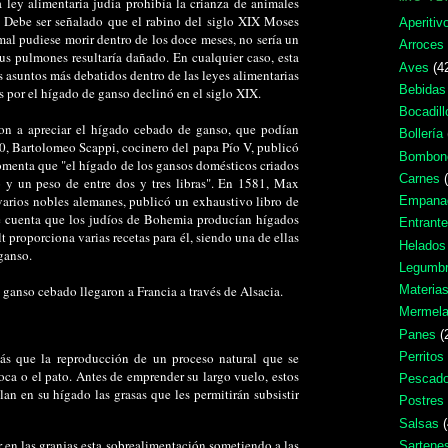
 ley alimentaria judía prohibía la crianza de animales
 Debe ser señalado que el rabino del siglo XIX Moses
Aperitiv
al pudiese morir dentro de los doce meses, no sería un
Arroces
s pulmones resultaría dañado. En cualquier caso, esta
Aves
(4
asuntos más debatidos dentro de las leyes alimentarias
Bebidas 
os por el hígado de ganso declinó en el siglo XIX.
Bocadill
on a apreciar el hígado cebado de ganso, que podían
Bollería
70, Bartolomeo Scappi, cocinero del papa Pío V, publicó
Bombone
comenta que "el hígado de los gansos domésticos criados
Carnes
o y un peso de entre dos y tres libras". En 1581, Max
arios nobles alemanes, publicó un exhaustivo libro de
Empana
 cuenta que los judíos de Bohemia producían hígados
Entrant
t proporciona varias recetas para él, siendo una de ellas
Helados
ganso.
Legumbr
ganso cebado llegaron a Francia a través de Alsacia.
Materia
Mermela
Panes
(
ás que la reproducción de un proceso natural que se
Perrito
 oca o el pato. Antes de emprender su largo vuelo, estos
Pescado
n en su hígado las grasas que les permitirán subsistir
Postres
Salsas
r en las granjas esta sobrealimentación sometiendo a las
Sartene