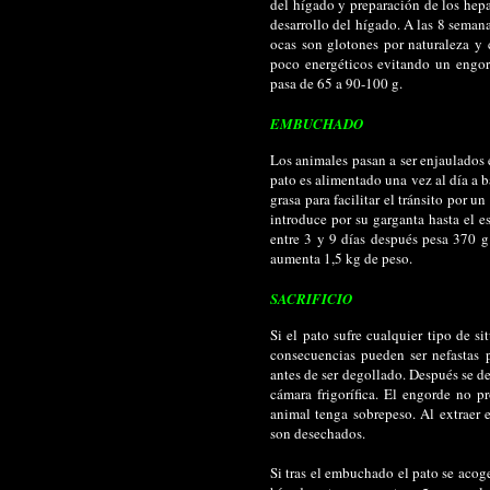
del hígado y preparación de los hepa
desarrollo del hígado. A las 8 semana
ocas son glotones por naturaleza y
poco energéticos evitando un engor
pasa de 65 a 90-100 g.
EMBUCHADO
Los animales pasan a ser enjaulados 
pato es alimentado una vez al día a 
grasa para facilitar el tránsito por 
introduce por su garganta hasta el e
entre 3 y 9 días después pesa 370 g.
aumenta 1,5 kg de peso.
SACRIFICIO
Si el pato sufre cualquier tipo de s
consecuencias pueden ser nefastas pa
antes de ser degollado. Después se 
cámara frigorífica. El engorde no p
animal tenga sobrepeso. Al extraer
son desechados.
Si tras el embuchado el pato se acog