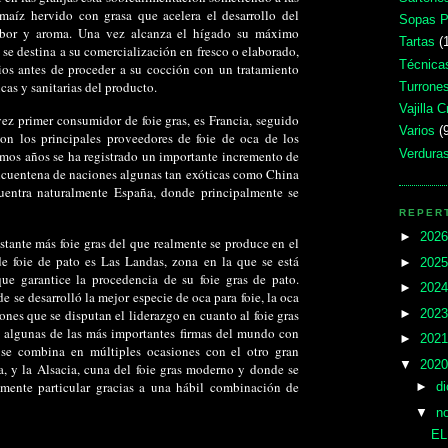
maíz hervido con grasa que acelera el desarrollo del
Sopas P
sabor y aroma. Una vez alcanza el hígado su máximo
Tartas
(
e se destina a su comercialización en fresco o elaborado,
Técnica
ios antes de proceder a su cocción con un tratamiento
cas y sanitarias del producto.
Turrones
Vajilla C
ez primer consumidor de foie gras, es Francia, seguido
Varios
(
son los principales proveedores de foie de oca de los
Verduras
timos años se ha registrado un importante incremento de
incuentena de naciones algunas tan exóticas como China
uentra naturalmente España, donde principalmente se
REPERT
►
202
stante más foie gras del que realmente se produce en el
de foie de pato es Las Landas, zona en la que se está
►
202
que garantice la procedencia de su foie gras de pato.
►
202
 se desarrolló la mejor especie de oca para foie, la oca
iones que se disputan el liderazgo en cuanto al foie gras
►
202
n algunas de las más importantes firmas del mundo con
►
202
 se combina en múltiples ocasiones con el otro gran
▼
202
gra, y la Alsacia, cuna del foie gras moderno y donde se
mente particular gracias a una hábil combinación de
►
d
▼
n
EL
ES