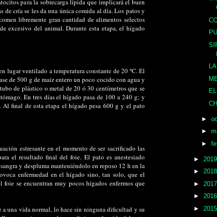
tocitos para la sobrecarga lípida que implicará el buen
s de cría se les da una única comida al día. Los patos y
 comen libremente gran cantidad de alimentos selectos
CO
de excesivo del animal. Durante esta etapa, el hígado
PU
SI
LA
en lugar ventilado a temperatura constante de 20 ºC. El
base de 500 g de maíz entero un poco cocido con agua y
M
un tubo de plástico o metal de 20 ó 30 centímetros que se
EL
stómago. En tres días el hígado pasa de 100 a 240 g; y
CH
 Al final de esta etapa el hígado pesa 600 g y el pato
►
o
►
m
►
f
ituación estresante en el momento de ser sacrificado las
ra el resultado final del foie. El pato es anestesiado
►
201
desangra y despluma manteniéndolo en reposo 12 h en la
►
201
rovoca enfermedad en el hígado sino, tan solo, que el
 el foie se encuentran muy pocos hígados enfermos que
►
201
►
201
e a una vida normal, lo hace sin ninguna dificultad y su
►
201