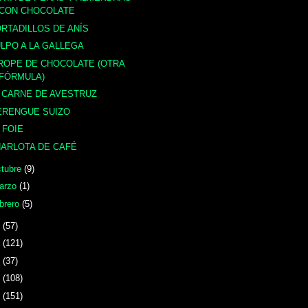
CON CHOCOLATE
RTADILLOS DE ANÍS
LPO A LA GALLEGA
ROPE DE CHOCOLATE (OTRA
FÓRMULA)
 CARNE DE AVESTRUZ
ERENGUE SUIZO
 FOIE
ARLOTA DE CAFÉ
ctubre
(9)
arzo
(1)
ebrero
(5)
9
(57)
8
(121)
7
(37)
6
(108)
5
(151)