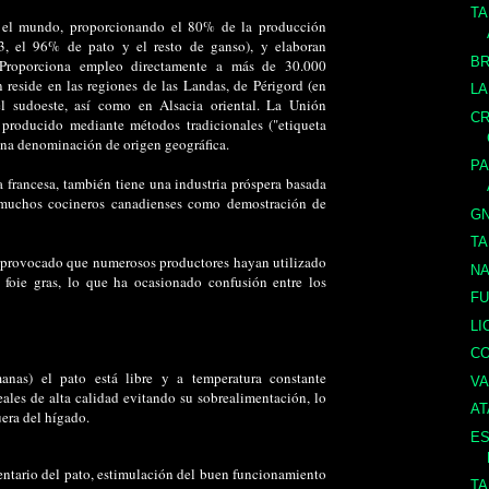
TA
en el mundo, proporcionando el 80% de la producción
3, el 96% de pato y el resto de ganso), y elaboran
B
 Proporciona empleo directamente a más de 30.000
 reside en las regiones de las Landas, de Périgord (en
LA
l sudoeste, así como en Alsacia oriental. La Unión
CR
 producido mediante métodos tradicionales ("etiqueta
 una denominación de origen geográfica.
PA
 francesa, también tiene una industria próspera basada
r muchos cocineros canadienses como demostración de
G
T
ha provocado que numerosos productores hayan utilizado
NA
y foie gras, lo que ha ocasionado confusión entre los
FU
LI
C
anas) el pato está libre y a temperatura constante
VA
ales de alta calidad evitando su sobrealimentación, lo
A
uera del hígado.
ES
ntario del pato, estimulación del buen funcionamiento
TA