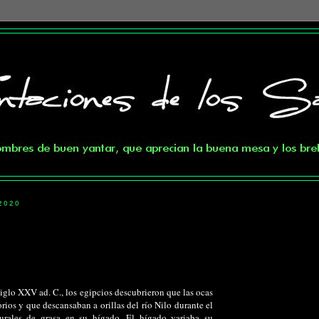
2020
glo XXV ad. C., los egipcios descubrieron que las ocas
rios y que descansaban a orillas del río Nilo durante el
turales de grasa en su hígado. El hígado variaba su