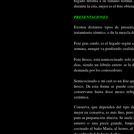
hígado retorna a su tamaño normal.
durante la cría, mejor es el foie obten
PRESENTACIONES
Existen distintos tipos de presen
tratamiento térmico, o de la mezcla d
Foie gras crudo, es el hígado según s
semana, aunque va perdiendo cualid
Foie fresco, está semicocinado solo e
días, siendo un lóbulo entero se le 
demanda por los conocedores.
Semicocinado o mi cuit es un foie q
fresco. De esta forma se puede con
conservarse hasta doce meses refri
cerámica.
Conserva, que dependen del tipo d
mejor en conserva, es más fino, pero
para su preparación directa. Se suele
entero) o una pieza grande, limpi
cocinado al baño María, al horno, al
de caducidad de hasta 4 años.