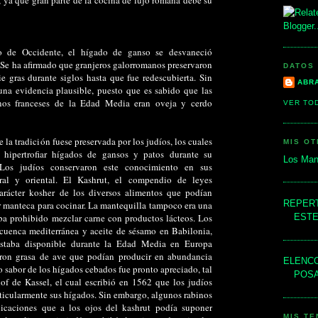
o de Occidente, el hígado de ganso se desvaneció
 Se ha afirmado que granjeros galorromanos preservaron
DATOS
oie gras durante siglos hasta que fue redescubierta. Sin
ABR
una evidencia plausible, puesto que es sabido que las
inos franceses de la Edad Media eran oveja y cerdo
VER TOD
la tradición fuese preservada por los judíos, los cuales
MIS O
 hipertrofiar hígados de gansos y patos durante su
Los Man
Los judíos conservaron este conocimiento en sus
ral y oriental. El Kashrut, el compendio de leyes
arácter kosher de los diversos alimentos que podían
REPERT
ar manteca para cocinar. La mantequilla tampoco era una
aba prohibido mezclar carne con productos lácteos. Los
ESTE
 cuenca mediterránea y aceite de sésamo en Babilonia,
estaba disponible durante la Edad Media en Europa
izaron grasa de ave que podían producir en abundancia
ELENCO
 sabor de los hígados cebados fue pronto apreciado, tal
POS
f de Kassel, el cual escribió en 1562 que los judíos
ticularmente sus hígados. Sin embargo, algunos rabinos
icaciones que a los ojos del kashrut podía suponer
MIS TE