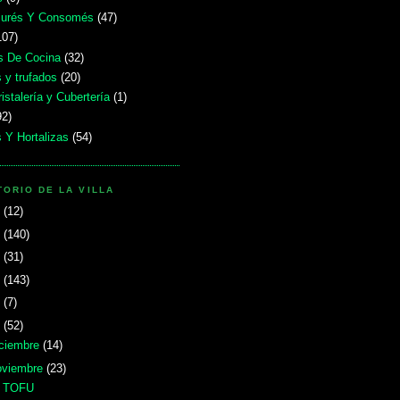
urés Y Consomés
(47)
107)
s De Cocina
(32)
 y trufados
(20)
ristalería y Cubertería
(1)
92)
 Y Hortalizas
(54)
ORIO DE LA VILLA
6
(12)
5
(140)
4
(31)
3
(143)
1
(7)
0
(52)
iciembre
(14)
oviembre
(23)
 TOFU