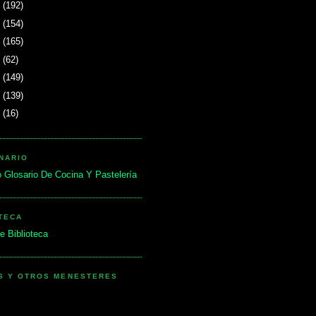
4
(192)
3
(154)
2
(165)
1
(62)
0
(149)
9
(139)
5
(16)
NARIO
 Glosario De Cocina Y Pastelería
TECA
e Biblioteca
AS Y OTROS MENESTERES