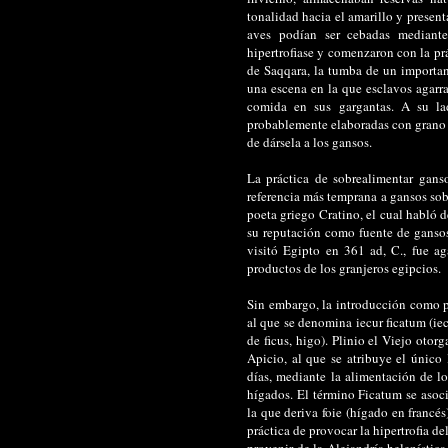
tonalidad hacia el amarillo y presen
aves podían ser cebadas mediante
hipertrofiase y comenzaron con la pr
de Saqqara, la tumba de un important
una escena en la que esclavos agarra
comida en sus gargantas. A su l
probablemente elaboradas con grano 
de dársela a los gansos.
La práctica de sobrealimentar gans
referencia más temprana a gansos sob
poeta griego Cratino, el cual habló
su reputación como fuente de ganso
visitó Egipto en 361 ad, C., fue a
productos de los granjeros egipcios.
Sin embargo, la introducción como 
al que se denomina iecur ficatum (iec
de ficus, higo). Plinio el Viejo oto
Apicio, al que se atribuye el único
días, mediante la alimentación de lo
hígados. El término Ficatum se asoci
la que deriva foie (hígado en francés
práctica de provocar la hipertrofia 
provenir de la Alejandría helenístic