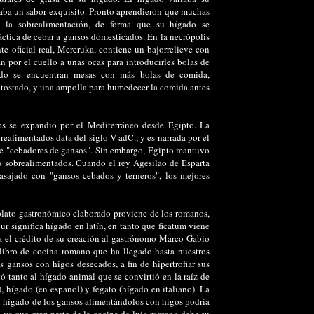
taba un sabor exquisito. Pronto aprendieron que muchas
 la sobrealimentación, de forma que su hígado se
áctica de cebar a gansos domesticados. En la necrópolis
e oficial real, Mereruka, contiene un bajorrelieve con
n por el cuello a unas ocas para introducirles bolas de
ado se encuentran mesas con más bolas de comida,
tostado, y una ampolla para humedecer la comida antes
os se expandió por el Mediterráneo desde Egipto. La
realimentados data del siglo V adC., y es narrada por el
 de "cebadores de gansos". Sin embargo, Egipto mantuvo
s sobrealimentados. Cuando el rey Agesilao de Esparta
gasajado con "gansos cebados y terneros", los mejores
plato gastronómico elaborado proviene de los romanos,
ur significa hígado en latín, en tanto que ficatum viene
rga el crédito de su creación al gastrónomo Marco Gabio
 libro de cocina romano que ha llegado hasta nuestros
s gansos con higos desecados, a fin de hipertrofiar sus
ó tanto al hígado animal que se convirtió en la raíz de
), hígado (en español) y fegato (hígado en italiano). La
del hígado de los gansos alimentándolos con higos podría
a, ya que gran parte de la cocina de lujo romana debe su