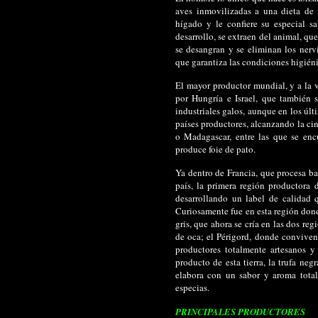
aves inmovilizadas a una dieta de 
hígado y le confiere su especial 
desarrollo, se extraen del animal, qu
se desangran y se eliminan los nerv
que garantiza las condiciones higiéni
El mayor productor mundial, y a la v
por Hungría e Israel, que también 
industriales galos, aunque en los úl
países productores, alcanzando la c
o Madagascar, entre las que se enc
produce foie de pato.
Ya dentro de Francia, que procesa ba
país, la primera región productora 
desarrollando un label de calidad 
Curiosamente fue en esta región donde
gris, que ahora se cría en las dos reg
de oca; el Périgord, donde convive
productores totalmente artesanos y
producto de esta tierra, la trufa ne
elabora con un sabor y aroma total
especias.
PRINCIPALES PRODUCTOR