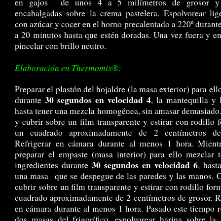
en gajos de unos 4 a 5 milímetros de grosor y 
encabalgadas sobre la crema pastelera. Espolvorear li
con azúcar y cocer en el horno precalentado a 220º durant
a 20 minutos hasta que estén doradas. Una vez fuera y en
pincelar con brillo neutro.
Elaboración en Thermomix®:
Preparar el plastón del hojaldre (la masa exterior) para ell
30 segundos en velocidad 4
durante
, la mantequilla y 
hasta tener una mezcla homogénea, sin amasar demasiado
y cubrir sobre un film transparente y estirar con rodillo
un cuadrado aproximadamente de 2 centímetros de
Refrigerar en cámara durante al menos 1 hora. Mientr
preparar el empaste (masa interior) para ello mezclar 
30 segundos en velocidad 6
ingredientes durante
, hast
una masa que se despegue de las paredes y las manos. 
cubrir sobre un film transparente y estirar con rodillo fo
cuadrado aproximadamente de 2 centímetros de grosor. R
en cámara durante al menos 1 hora. Pasado este tiempo re
dos masas del frigorífico, espolvorear harina sobre l