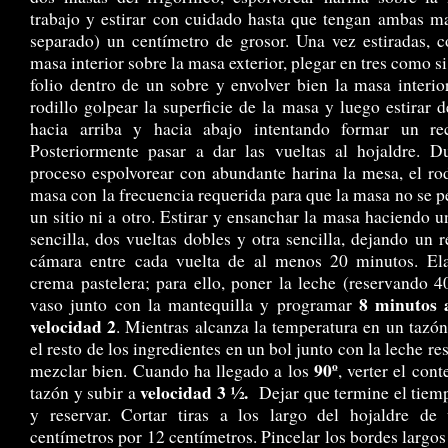
trabajo y estirar con cuidado hasta que tengan ambas m
separado) un centímetro de grosor. Una vez estiradas, c
masa interior sobre la masa exterior, plegar en tres como si
folio dentro de un sobre y envolver bien la masa interio
rodillo golpear la superficie de la masa y luego estirar d
hacia arriba y hacia abajo intentando formar un rec
Posteriormente pasar a dar las vueltas al hojaldre. D
proceso espolvorear con abundante harina la mesa, el rod
masa con la frecuencia requerida para que la masa no se p
un sitio ni a otro. Estirar y ensanchar la masa haciendo u
sencilla, dos vueltas dobles y otra sencilla, dejando un 
cámara entre cada vuelta de al menos 20 minutos. Ela
crema pastelera; para ello, poner la leche (reservando 4
8 minutos 
vaso junto con la mantequilla y programar
velocidad 2
. Mientras alcanza la temperatura en un tazó
el resto de los ingredientes en un bol junto con la leche re
90º
mezclar bien. Cuando ha llegado a los
, verter el con
velocidad 3 ½.
tazón y subir a
Dejar que termine el tiem
y reservar. Cortar tiras a los largo del hojaldre de
centímetros por 12 centímetros. Pincelar los bordes largos