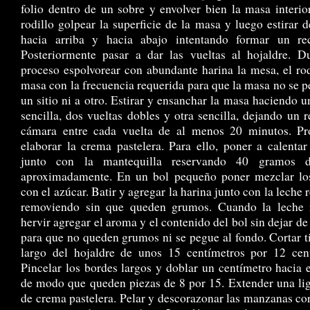
folio dentro de un sobre y envolver bien la masa interio
rodillo golpear la superficie de la masa y luego estirar d
hacia arriba y hacia abajo intentando formar un rec
Posteriormente pasar a dar las vueltas al hojaldre. D
proceso espolvorear con abundante harina la mesa, el rod
masa con la frecuencia requerida para que la masa no se p
un sitio ni a otro. Estirar y ensanchar la masa haciendo u
sencilla, dos vueltas dobles y otra sencilla, dejando un 
cámara entre cada vuelta de al menos 20 minutos. Pr
elaborar la crema pastelera. Para ello, poner a calentar
junto con la mantequilla reservando 40 gramos d
aproximadamente. En un bol pequeño poner mezclar lo
con el azúcar. Batir y agregar la harina junto con la leche 
removiendo sin que queden grumos. Cuando la leche
hervir agregar el aroma y el contenido del bol sin dejar de
para que no queden grumos ni se pegue al fondo. Cortar ti
largo del hojaldre de unos 15 centímetros por 12 cent
Pincelar los bordes largos y doblar un centímetro hacia e
de modo que queden piezas de 8 por 15. Extender una li
de crema pastelera. Pelar y descorazonar las manzanas co